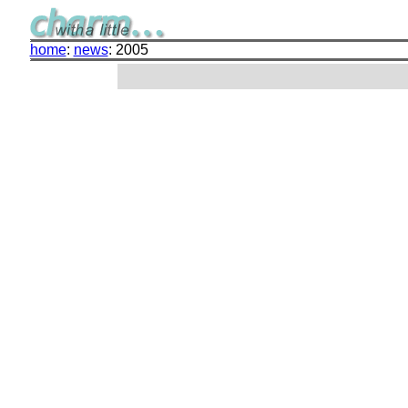
home
:
news
: 2005